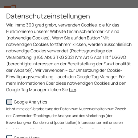
Datenschutzeinstellungen
Wir, immo 360 grad gmbh, verwenden Cookies, die für das
Funktionieren unserer Website technisch erforderlich sind
(notwendige Cookies). Wenn Sie auf den Button "Mit
notwendigen Cookies fortfahren" klicken, werden ausschließlich
notwendige Cookies verwendet (Rechtsgrundlage der
Kurzzeit­wohnen
Verarbeitung: § 165 Abs 3 TKG 2021 iVm Art 6 Abs 1 lit f DSGVO
(berechtigte Interessen an der Bereitstellung der Funktionalität
in Wien
der Website)). Wir verwenden – zur Umsetzung der Cookie-
Einwilligungsverwaltung – auch den Google Tag Manager. Für
mehr Informationen über diese notwendigen Cookies und den
Room4Rent - Serviced
Google Tag Manager klicken Sie
hier
.
Apartments
Google Analytics
Wenn Sie auf den Button "Alle akzeptieren" klicken, werden
Daten zu Ihrem Nutzerverhalten zum Zweck des Conversion-
Ich stimme der Verarbeitung der Daten zum Nutzerverhalten zum Zweck
Room4Rent (R4R)
ist eine Marke der immo 360 grad
Trackings (über welche Website gelangen unsere Website-
des Conversion-Trackings, der Analyse und des Marketings (der
gmbh und bietet
servicierte Apartments für temporäres
Besucher zu uns?), der Analyse unserer Website-Besucher und
Bewerbung von Kunden und (potentiellen) Interessenten mit unseren
Wohnen in Wien
. An sieben Standorten stehen voll
des Website-Nutzungsverhaltens sowie des Marketings
Produkten und Dienstleistungen) sowie der Übermittlung der Daten an
ausgestattete Wohnungen zur Verfügung – ideal für
(Bewerbung von Kunden und (potentiellen) Interessenten mit
Google Ireland Limited, an Google LLC (USA) sowie an immo 360 grad
Google Maps