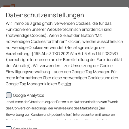
Datenschutzeinstellungen
Wir, immo 360 grad gmbh, verwenden Cookies, die für das
Funktionieren unserer Website technisch erforderlich sind
(notwendige Cookies). Wenn Sie auf den Button "Mit
notwendigen Cookies fortfahren" klicken, werden ausschließlich
notwendige Cookies verwendet (Rechtsgrundlage der
Verarbeitung: § 165 Abs 3 TKG 2021 iVm Art 6 Abs 1 lit f DSGVO
(berechtigte Interessen an der Bereitstellung der Funktionalität
der Website)). Wir verwenden – zur Umsetzung der Cookie-
Einwilligungsverwaltung – auch den Google Tag Manager. Für
mehr Informationen über diese notwendigen Cookies und den
Google Tag Manager klicken Sie
hier
.
Google Analytics
Wenn Sie auf den Button "Alle akzeptieren" klicken, werden
Daten zu Ihrem Nutzerverhalten zum Zweck des Conversion-
Ich stimme der Verarbeitung der Daten zum Nutzerverhalten zum Zweck
Trackings (über welche Website gelangen unsere Website-
des Conversion-Trackings, der Analyse und des Marketings (der
Besucher zu uns?), der Analyse unserer Website-Besucher und
Bewerbung von Kunden und (potentiellen) Interessenten mit unseren
des Website-Nutzungsverhaltens sowie des Marketings
Produkten und Dienstleistungen) sowie der Übermittlung der Daten an
(Bewerbung von Kunden und (potentiellen) Interessenten mit
Google Ireland Limited, an Google LLC (USA) sowie an immo 360 grad
Google Maps