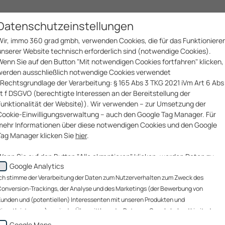
Immobilien­services
Bau­services
Unter­nehmen
Datenschutzeinstellungen
Wir, immo 360 grad gmbh, verwenden Cookies, die für das Funktioniere
unserer Website technisch erforderlich sind (notwendige Cookies).
Wenn Sie auf den Button "Mit notwendigen Cookies fortfahren" klicken,
werden ausschließlich notwendige Cookies verwendet
(Rechtsgrundlage der Verarbeitung: § 165 Abs 3 TKG 2021 iVm Art 6 Abs 
lit f DSGVO (berechtigte Interessen an der Bereitstellung der
Funktionalität der Website)). Wir verwenden – zur Umsetzung der
Cookie-Einwilligungsverwaltung – auch den Google Tag Manager. Für
mehr Informationen über diese notwendigen Cookies und den Google
Tag Manager klicken Sie
hier
.
Wenn Sie auf den Button "Alle akzeptieren" klicken, werden Daten zu
Google Analytics
Ihrem Nutzerverhalten zum Zweck des Conversion-Trackings (über
welche Website gelangen unsere Website-Besucher zu uns?), der
ch stimme der Verarbeitung der Daten zum Nutzerverhalten zum Zweck des
Analyse unserer Website-Besucher und des Website-
onversion-Trackings, der Analyse und des Marketings (der Bewerbung von
Nutzungsverhaltens sowie des Marketings (Bewerbung von Kunden un
unden und (potentiellen) Interessenten mit unseren Produkten und
(potentiellen) Interessenten mit unseren Produkten und
ienstleistungen) sowie der Übermittlung der Daten an Google Ireland Limited, an
Dienstleistungen)(„Marketing-Cookies“) sowie, wenn Sie sich auf einer
oogle LLC (USA) sowie an immo 360 grad gmbh zu diesen Zwecken zu. Die
Google Maps