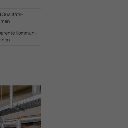
 Qualitäts­
ahmen
parente Kom­muni­
innen