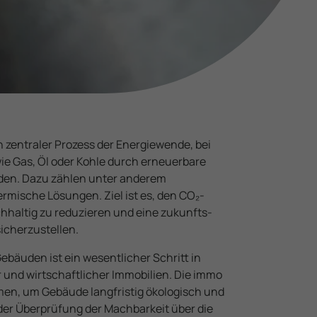
ein zentraler Prozess der Energie­wende, bei
wie Gas, Öl oder Kohle durch erneuer­bare
rden. Dazu zählen unter anderem
ische Lösungen. Ziel ist es, den CO₂-
haltig zu reduzieren und eine zukunfts­
d
icherzustellen.
 Gebäuden ist ein wesentlicher Schritt in
 und wirtschaft­licher Immobilien. Die immo
men, um Gebäude langfristig ökologisch und
n der Überprüfung der Machbarkeit über die