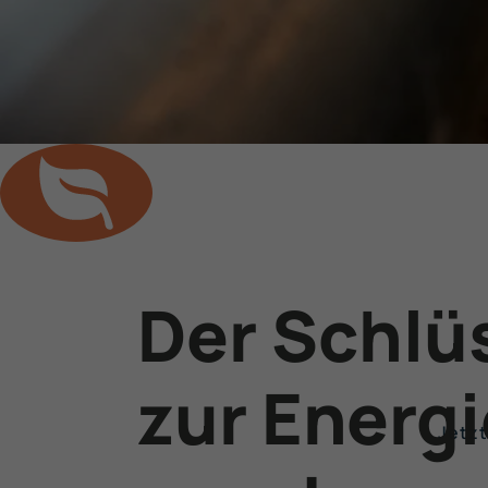
Dekar­bo­
Der Schlü
Nachhaltige Energie- 
zur Energi
Jetz