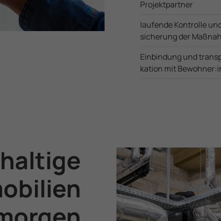
Projektpartner
laufende Kontrolle und
sicherung der Maßn
Einbindung und trans­
ka­ti­on mit Bewohner­:
haltige
obilien
 morgen