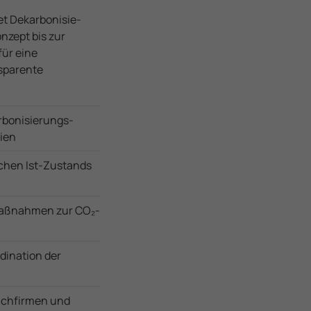
 Dekar­bo­ni­sie­
nzept bis zur
ür eine
s­parente
o­ni­sie­rungs-
ien
schen Ist-Zustands
Maßnahmen zur CO₂-
dination der
achfirmen und