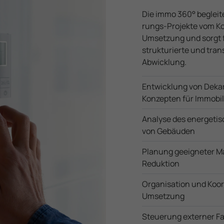
Die immo 360° begleitet
rungs-Projekte vom Ko
Umsetzung und sorgt f
strukturierte und tran
Abwicklung.
Entwicklung von Dekar­b
Konzepten für Immobil
Analyse des energe­ti
von Gebäuden
Planung geeigneter 
Reduktion
Organisation und Koor
Umsetzung
Steuerung externer F