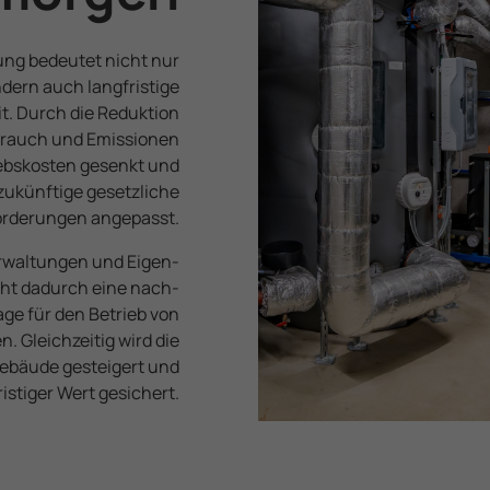
­rung bedeutet nicht nur
dern auch lang­fristige
it. Durch die Reduktion
brauch und Emissionen
ebskosten gesenkt und
zukünftige gesetz­liche
rde­rungen angepasst.
rwaltungen und Eigen­
ht dadurch eine nach­
age für den Betrieb von
n. Gleichzeitig wird die
 Gebäude gesteigert und
ristiger Wert gesichert.