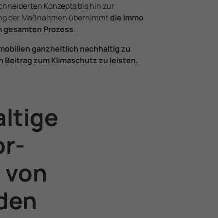
nei­derten Konzepts bis hin zur
ung der Maßnahmen übernimmt
die immo
im gesamten Prozess
.
mobilien ganzheitlich nachhaltig zu
n Beitrag zum Klimaschutz zu leisten.
ltige
or­
 von
den