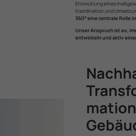
Daten mit anderen Third-Party-Cookies verknüpft werden.
Entwicklung eines maßgesch
Koordination und Umsetz
360° eine zentrale Rolle 
Unser Anspruch ist es, Im
entwickeln und aktiv eine
Nachha
Transf
mation
Gebäu