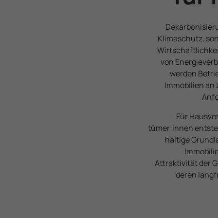
Dekar­bo­ni­sie
Klimaschutz, son
Wirtschaft­lichke
von Energiever
werden Betri
Immobilien an 
Anfo
Für Haus­ve
tümer:innen entste
haltige Grundl
Immobilie
Attraktivität der
deren lang­f