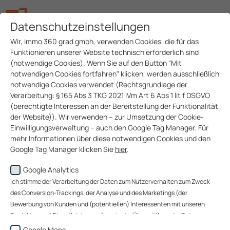
Datenschutzeinstellungen
Wir, immo 360 grad gmbh, verwenden Cookies, die für das
Funktionieren unserer Website technisch erforderlich sind
(notwendige Cookies). Wenn Sie auf den Button "Mit
notwendigen Cookies fortfahren" klicken, werden ausschließlich
notwendige Cookies verwendet (Rechtsgrundlage der
Sie möchten einen
Verarbeitung: § 165 Abs 3 TKG 2021 iVm Art 6 Abs 1 lit f DSGVO
(berechtigte Interessen an der Bereitstellung der Funktionalität
Mangel oder ein
der Website)). Wir verwenden – zur Umsetzung der Cookie-
Einwilligungsverwaltung – auch den Google Tag Manager. Für
Anliegen melden?
mehr Informationen über diese notwendigen Cookies und den
Google Tag Manager klicken Sie
hier
.
Google Analytics
Wenn Sie auf den Button "Alle akzeptieren" klicken, werden
Bei Mängeln, Gebrechen oder anderen Anliegen wenden
Daten zu Ihrem Nutzerverhalten zum Zweck des Conversion-
Ich stimme der Verarbeitung der Daten zum Nutzerverhalten zum Zweck
Sie sich bitte direkt an die für Ihre Liegenschaft
Trackings (über welche Website gelangen unsere Website-
des Conversion-Trackings, der Analyse und des Marketings (der
zuständige Haus­verwaltung. Hier finden Sie den
Besucher zu uns?), der Analyse unserer Website-Besucher und
Bewerbung von Kunden und (potentiellen) Interessenten mit unseren
passenden Kontakt.
des Website-Nutzungsverhaltens sowie des Marketings
Produkten und Dienstleistungen) sowie der Übermittlung der Daten an
(Bewerbung von Kunden und (potentiellen) Interessenten mit
Google Ireland Limited, an Google LLC (USA) sowie an immo 360 grad
Google Maps