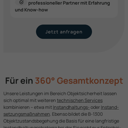
professio­neller Partner mit Erfahrung
und Know-how
Jetzt anfragen
Für ein
360° Gesamt­konzept
Unsere Leistungen im Bereich Objekt­sicherheit lassen
sich optimal mit weiteren
technischen Services
kombinieren – etwa mit
Instand­haltungs-
oder
Instand­
setzungs­maßnahmen
. Ebenso bildet die B-1300
Objektzustandsbegehung die Basis für eine lang­fristige
Instand­haltungs­strategie
bei der Sie nicht nur Entschei­