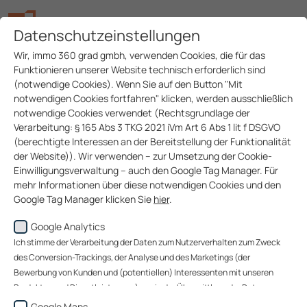
Datenschutzeinstellungen
Wir, immo 360 grad gmbh, verwenden Cookies, die für das
Funktionieren unserer Website technisch erforderlich sind
(notwendige Cookies). Wenn Sie auf den Button "Mit
notwendigen Cookies fortfahren" klicken, werden ausschließlich
notwendige Cookies verwendet (Rechtsgrundlage der
Verarbeitung: § 165 Abs 3 TKG 2021 iVm Art 6 Abs 1 lit f DSGVO
(berechtigte Interessen an der Bereitstellung der Funktionalität
der Website)). Wir verwenden – zur Umsetzung der Cookie-
Einwilligungsverwaltung – auch den Google Tag Manager. Für
mehr Informationen über diese notwendigen Cookies und den
Google Tag Manager klicken Sie
hier
.
Google Analytics
Wenn Sie auf den Button "Alle akzeptieren" klicken, werden
Daten zu Ihrem Nutzerverhalten zum Zweck des Conversion-
Ich stimme der Verarbeitung der Daten zum Nutzerverhalten zum Zweck
Trackings (über welche Website gelangen unsere Website-
des Conversion-Trackings, der Analyse und des Marketings (der
Besucher zu uns?), der Analyse unserer Website-Besucher und
Bewerbung von Kunden und (potentiellen) Interessenten mit unseren
des Website-Nutzungsverhaltens sowie des Marketings
Kontrolle und
Produkten und Dienstleistungen) sowie der Übermittlung der Daten an
Objekt­sicherheit
(Bewerbung von Kunden und (potentiellen) Interessenten mit
Google Ireland Limited, an Google LLC (USA) sowie an immo 360 grad
Google Maps