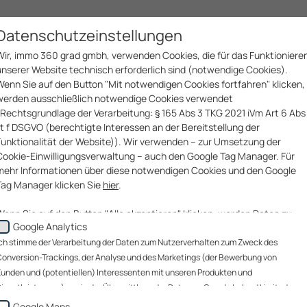
Immobilien­services
Bau­services
Unter­nehmen
Datenschutzeinstellungen
Wir, immo 360 grad gmbh, verwenden Cookies, die für das Funktioniere
unserer Website technisch erforderlich sind (notwendige Cookies).
Wenn Sie auf den Button "Mit notwendigen Cookies fortfahren" klicken,
werden ausschließlich notwendige Cookies verwendet
(Rechtsgrundlage der Verarbeitung: § 165 Abs 3 TKG 2021 iVm Art 6 Abs 
lit f DSGVO (berechtigte Interessen an der Bereitstellung der
Funktionalität der Website)). Wir verwenden – zur Umsetzung der
Cookie-Einwilligungsverwaltung – auch den Google Tag Manager. Für
mehr Informationen über diese notwendigen Cookies und den Google
Tag Manager klicken Sie
hier
.
Wenn Sie auf den Button "Alle akzeptieren" klicken, werden Daten zu
Google Analytics
Ihrem Nutzerverhalten zum Zweck des Conversion-Trackings (über
welche Website gelangen unsere Website-Besucher zu uns?), der
ch stimme der Verarbeitung der Daten zum Nutzerverhalten zum Zweck des
Analyse unserer Website-Besucher und des Website-
onversion-Trackings, der Analyse und des Marketings (der Bewerbung von
Nutzungsverhaltens sowie des Marketings (Bewerbung von Kunden un
unden und (potentiellen) Interessenten mit unseren Produkten und
(potentiellen) Interessenten mit unseren Produkten und
ienstleistungen) sowie der Übermittlung der Daten an Google Ireland Limited, an
Dienstleistungen)(„Marketing-Cookies“) sowie, wenn Sie sich auf einer
oogle LLC (USA) sowie an immo 360 grad gmbh zu diesen Zwecken zu. Die
Google Maps