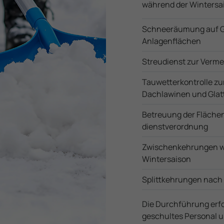
während der Wintersa
Schneeräumung auf G
Anlagenflächen
Streudienst zur Verme
Tauwetterkontrolle z
Dachlawinen und Glat
Betreuung der Fläche
dienst­verordnung
Zwischenkehrungen w
Wintersaison
Splittkehrungen nach
Die Durch­führung erf
geschultes Personal u