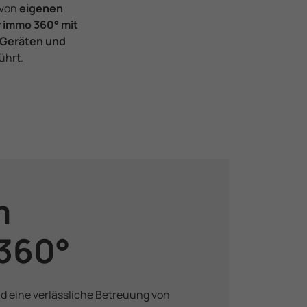
 von
eigenen
r immo 360° mit
 Geräten und
ührt.
m
 360°
und eine verlässliche Betreuung von