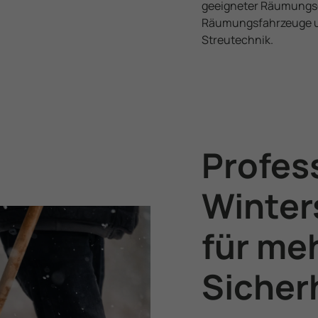
geeigneter Räumungs
Räumungsfahrzeuge un
Streutechnik.
Profes
Winter
für me
Sicher