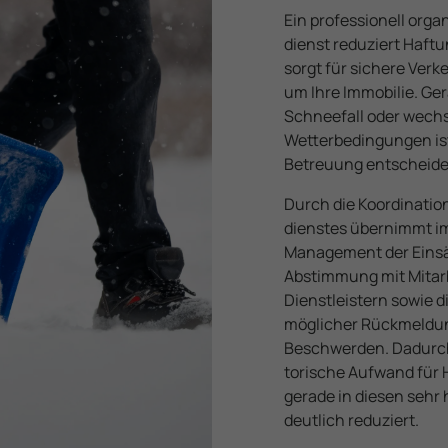
Ein professionell orga
dienst reduziert Haftu
sorgt für sichere Ver
um Ihre Immobilie. Ge
Schneefall oder wech
Wetterbedingungen ist
Betreuung entscheid
Durch die Koordinatio
dienstes übernimmt i
Management der Einsä
Abstimmung mit Mitarb
Dienst­leistern sowie 
möglicher Rückmeldu
Beschwerden. Dadurch
torische Aufwand für 
gerade in diesen sehr
deutlich reduziert.