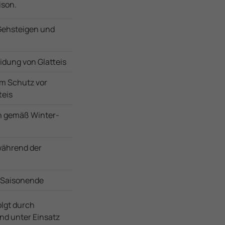
ison.
ehsteigen und
idung von Glatteis
um Schutz vor
teis
n gemäß Winter­
ährend der
 Saisonende
olgt durch
nd unter Einsatz