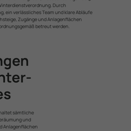
inter­dienst­verordnung. Durch
g, ein verlässliches Team und klare Abläufe
Gehsteige, Zugänge und Anlagenflächen
 ordnungsgemäß betreut werden.
ngen
nter­
es
haltet sämtliche
eeräumung und
d Anlagenflächen