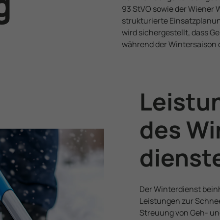
g
Daten mit anderen Third-Party-Cookies verknüpft werden.
93 StVO sowie der Wiener W
strukturierte Einsatzplanun
wird sichergestellt, dass 
während der Wintersaison
Leistu
des Wi
dienst
Der Winter­dienst bein
Leistungen zur Schn
Streuung von Geh- un