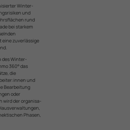
nisierter Winter­
ngs­risiken und
kehrsflächen rund
rade bei starkem
selnden
 eine zuver­lässige
end.
n des Winter­
mmo 360° das
tze, die
eiter­:innen und
die Bearbeitung
ngen oder
 wird der organisa­
Haus­verwaltungen,
 hektischen Phasen,