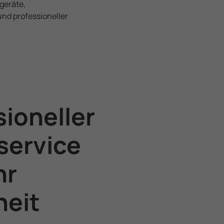
geräte,
d professio­neller
sioneller
service
hr
heit