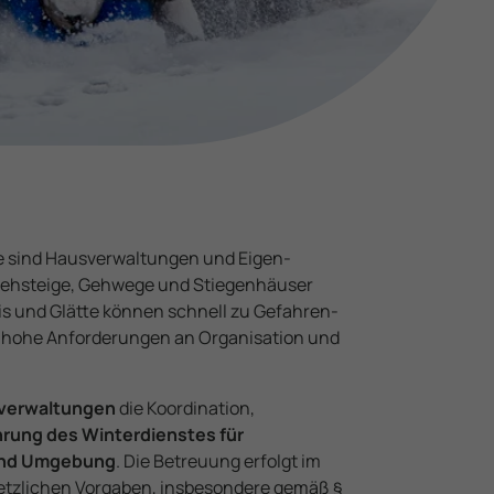
sind Haus­verwaltungen und Eigen­
 Gehsteige, Gehwege und Stiegenhäuser
Eis und Glätte können schnell zu Gefahren­
n hohe Anforde­rungen an Organisation und
d
­verwaltungen
die Koordination,
hrung des Winter­dienstes für
 und Umgebung
. Die Betreuung erfolgt im
tz­lichen Vorgaben, insbesondere gemäß §