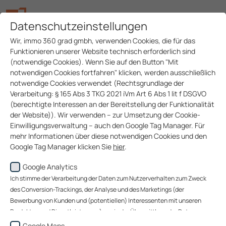
Datenschutzeinstellungen
Wir, immo 360 grad gmbh, verwenden Cookies, die für das
Funktionieren unserer Website technisch erforderlich sind
(notwendige Cookies). Wenn Sie auf den Button "Mit
notwendigen Cookies fortfahren" klicken, werden ausschließlich
notwendige Cookies verwendet (Rechtsgrundlage der
Verarbeitung: § 165 Abs 3 TKG 2021 iVm Art 6 Abs 1 lit f DSGVO
(berechtigte Interessen an der Bereitstellung der Funktionalität
der Website)). Wir verwenden – zur Umsetzung der Cookie-
Einwilligungsverwaltung – auch den Google Tag Manager. Für
mehr Informationen über diese notwendigen Cookies und den
Google Tag Manager klicken Sie
hier
.
Google Analytics
Wenn Sie auf den Button "Alle akzeptieren" klicken, werden
Daten zu Ihrem Nutzerverhalten zum Zweck des Conversion-
Ich stimme der Verarbeitung der Daten zum Nutzerverhalten zum Zweck
Trackings (über welche Website gelangen unsere Website-
des Conversion-Trackings, der Analyse und des Marketings (der
Besucher zu uns?), der Analyse unserer Website-Besucher und
Bewerbung von Kunden und (potentiellen) Interessenten mit unseren
des Website-Nutzungsverhaltens sowie des Marketings
Produkten und Dienstleistungen) sowie der Übermittlung der Daten an
(Bewerbung von Kunden und (potentiellen) Interessenten mit
Google Ireland Limited, an Google LLC (USA) sowie an immo 360 grad
Google Maps