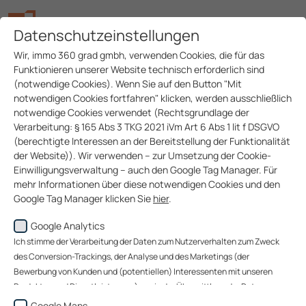
Datenschutzeinstellungen
Wir, immo 360 grad gmbh, verwenden Cookies, die für das
Funktionieren unserer Website technisch erforderlich sind
(notwendige Cookies). Wenn Sie auf den Button "Mit
notwendigen Cookies fortfahren" klicken, werden ausschließlich
notwendige Cookies verwendet (Rechtsgrundlage der
Verarbeitung: § 165 Abs 3 TKG 2021 iVm Art 6 Abs 1 lit f DSGVO
(berechtigte Interessen an der Bereitstellung der Funktionalität
der Website)). Wir verwenden – zur Umsetzung der Cookie-
Einwilligungsverwaltung – auch den Google Tag Manager. Für
mehr Informationen über diese notwendigen Cookies und den
Google Tag Manager klicken Sie
hier
.
Google Analytics
Wenn Sie auf den Button "Alle akzeptieren" klicken, werden
Daten zu Ihrem Nutzerverhalten zum Zweck des Conversion-
Ich stimme der Verarbeitung der Daten zum Nutzerverhalten zum Zweck
Trackings (über welche Website gelangen unsere Website-
des Conversion-Trackings, der Analyse und des Marketings (der
Besucher zu uns?), der Analyse unserer Website-Besucher und
Bewerbung von Kunden und (potentiellen) Interessenten mit unseren
des Website-Nutzungsverhaltens sowie des Marketings
Produkten und Dienstleistungen) sowie der Übermittlung der Daten an
(Bewerbung von Kunden und (potentiellen) Interessenten mit
Google Ireland Limited, an Google LLC (USA) sowie an immo 360 grad
Google Maps