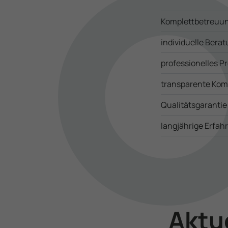
Komplett­betreuu
indivi­duelle Ber
professio­nelles
trans­parente Kom­
Qualitätsgaranti
langjährige Erfah
Aktu