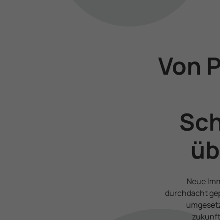
Von 
Sch
üb
Neue Imm
durchdacht gep
umgesetzt
zukunft