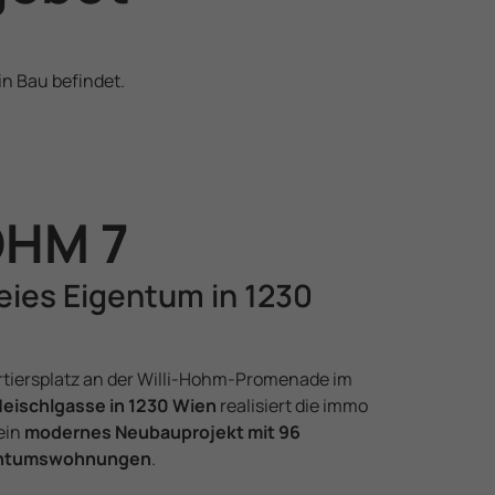
in Bau befindet.
OHM 7
eies Eigentum in 1230
tiersplatz an der Willi-Hohm-Promenade im
eischlgasse in 1230 Wien
realisiert die immo
ein
modernes Neubauprojekt mit 96
gentums­wohnungen
.