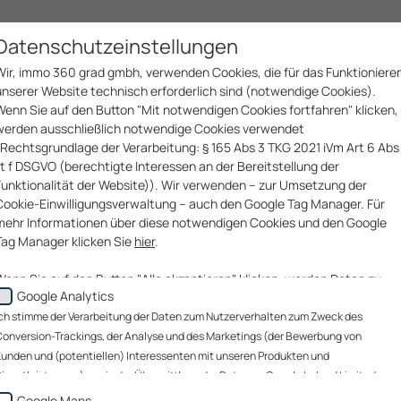
Immobilien­services
Bau­services
Unter­nehmen
Datenschutzeinstellungen
Wir, immo 360 grad gmbh, verwenden Cookies, die für das Funktioniere
unserer Website technisch erforderlich sind (notwendige Cookies).
Wenn Sie auf den Button "Mit notwendigen Cookies fortfahren" klicken,
werden ausschließlich notwendige Cookies verwendet
(Rechtsgrundlage der Verarbeitung: § 165 Abs 3 TKG 2021 iVm Art 6 Abs 
lit f DSGVO (berechtigte Interessen an der Bereitstellung der
Funktionalität der Website)). Wir verwenden – zur Umsetzung der
Cookie-Einwilligungsverwaltung – auch den Google Tag Manager. Für
mehr Informationen über diese notwendigen Cookies und den Google
Tag Manager klicken Sie
hier
.
Wenn Sie auf den Button "Alle akzeptieren" klicken, werden Daten zu
Google Analytics
Ihrem Nutzerverhalten zum Zweck des Conversion-Trackings (über
welche Website gelangen unsere Website-Besucher zu uns?), der
ch stimme der Verarbeitung der Daten zum Nutzerverhalten zum Zweck des
Analyse unserer Website-Besucher und des Website-
onversion-Trackings, der Analyse und des Marketings (der Bewerbung von
Nutzungsverhaltens sowie des Marketings (Bewerbung von Kunden un
unden und (potentiellen) Interessenten mit unseren Produkten und
(potentiellen) Interessenten mit unseren Produkten und
ienstleistungen) sowie der Übermittlung der Daten an Google Ireland Limited, an
Dienstleistungen)(„Marketing-Cookies“) sowie, wenn Sie sich auf einer
oogle LLC (USA) sowie an immo 360 grad gmbh zu diesen Zwecken zu. Die
Google Maps