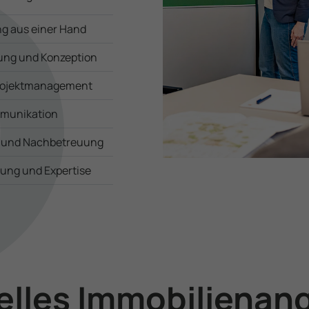
ng aus einer Hand
atung und Konzeption
 Projektmanagement
muni­ka­ti­on
e und Nachbetreuung
rung und Expertise
elles Immobilienan