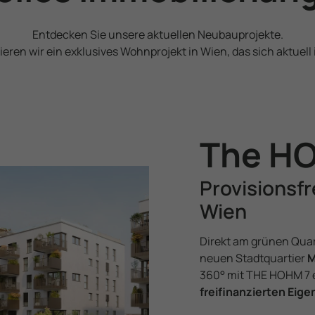
Entdecken Sie unsere aktuellen Neubauprojekte.
ieren wir ein exklusives Wohnprojekt in Wien, das sich aktuell 
The H
Provisionsfr
Wien
Direkt am grünen Quar
neuen Stadtquartier
M
360° mit THE HOHM 7 
freifinanzierten Ei