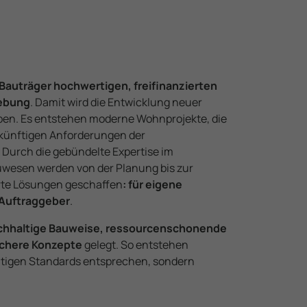
s Bauträger hochwertigen, freifinanzierten
ebung
. Damit wird die Entwicklung neuer
eben. Es entstehen moderne Wohnprojekte, die
künftigen Anforde­rungen der
 Durch die gebündelte Expertise im
esen werden von der Planung bis zur
te Lösungen geschaffen
: für eigene
 Auftraggeber
.
d
ch­haltige Bauweise, ressourcenschonende
ichere Konzepte
gelegt. So entstehen
eutigen Standards entsprechen, sondern