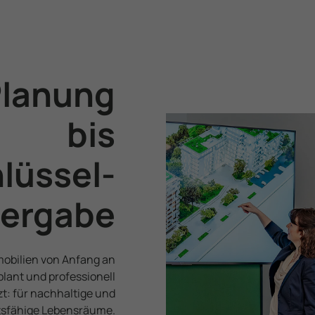
Daten mit anderen Third-Party-Cookies verknüpft werden.
Planung
bis
lüssel­
ergabe
obilien von Anfang an
lant und professionell
: für nach­haltige und
s­fähige Lebensräume.