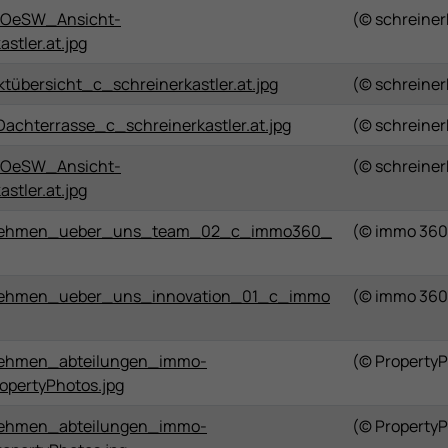
OeSW_Ansicht-
(© schreinerk
stler.at.jpg
übersicht_c_schreinerkastler.at.jpg
(© schreinerk
hterrasse_c_schreinerkastler.at.jpg
(© schreinerk
OeSW_Ansicht-
(© schreinerk
stler.at.jpg
nehmen_ueber_uns_team_02_c_immo360_
(© immo 360
ehmen_ueber_uns_innovation_01_c_immo
(© immo 360
ehmen_abteilungen_immo-
(© Property
opertyPhotos.jpg
ehmen_abteilungen_immo-
(© Property