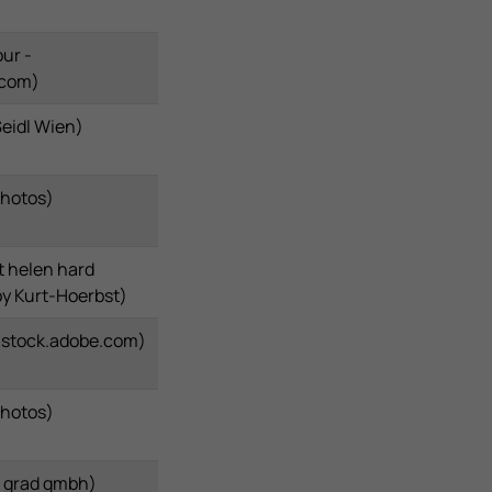
ur -
.com)
eidl Wien)
Photos)
t helen hard
by Kurt-Hoerbst)
 - stock.adobe.com)
Photos)
 grad gmbh)