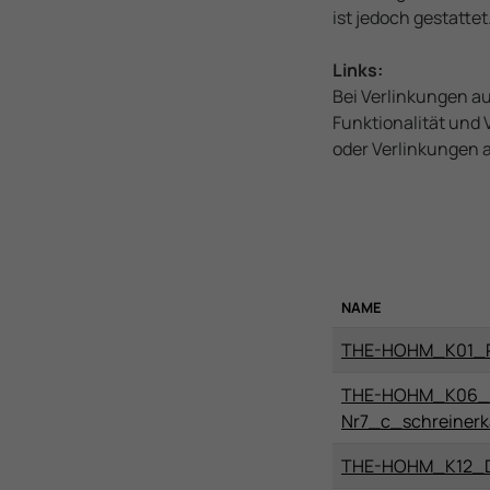
ist jedoch gestattet
Links:
Bei Verlinkungen a
Funktionalität und 
oder Verlinkungen 
NAME
THE-HOHM_K01_Par
THE-HOHM_K06_i
Nr7_c_schreinerka
THE-HOHM_K12_Dac