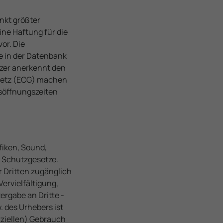
nkt größter
ine Haftung für die
vor. Die
e in der Datenbank
tzer anerkennt den
setz (ECG) machen
söffnungszeiten
afiken, Sound,
 Schutzgesetze.
d
r Dritten zugänglich
ervielfältigung,
ergabe an Dritte -
. des Urhebers ist
ziellen) Gebrauch