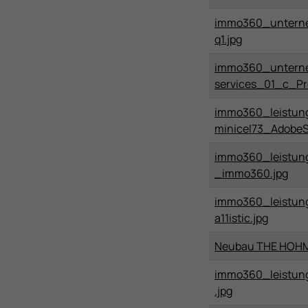
immo360_untern
q1.jpg
immo360_untern
services_01_c_Pr
immo360_leistun
minicel73_AdobeS
immo360_leistun
_immo360.jpg
immo360_leistun
a11istic.jpg
Neubau THE HOHM 
immo360_leistun
.jpg