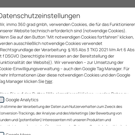
Immobilien­services
Bau­services
Unter­nehmen
Datenschutzeinstellungen
Wir, immo 360 grad gmbh, verwenden Cookies, die für das Funktioniere
unserer Website technisch erforderlich sind (notwendige Cookies).
Wenn Sie auf den Button "Mit notwendigen Cookies fortfahren" klicken,
werden ausschließlich notwendige Cookies verwendet
(Rechtsgrundlage der Verarbeitung: § 165 Abs 3 TKG 2021 iVm Art 6 Abs 
lit f DSGVO (berechtigte Interessen an der Bereitstellung der
ressum
Funktionalität der Website)). Wir verwenden – zur Umsetzung der
Cookie-Einwilligungsverwaltung – auch den Google Tag Manager. Für
mehr Informationen über diese notwendigen Cookies und den Google
Tag Manager klicken Sie
hier
.
t lt. §5 E-Commerce Gesetz, §14 Unter­nehmensgesetzbuch bz
Wenn Sie auf den Button "Alle akzeptieren" klicken, werden Daten zu
Google Analytics
Ihrem Nutzerverhalten zum Zweck des Conversion-Trackings (über
 Offenlegungspflicht lt. §25 Mediengesetz
welche Website gelangen unsere Website-Besucher zu uns?), der
ch stimme der Verarbeitung der Daten zum Nutzerverhalten zum Zweck des
site ist ein Online-Angebot der Firma immo 360 grad gmbh im 
Analyse unserer Website-Besucher und des Website-
onversion-Trackings, der Analyse und des Marketings (der Bewerbung von
Nutzungsverhaltens sowie des Marketings (Bewerbung von Kunden un
 und allfälliger Subdomains werden umfangreiche Informatio
unden und (potentiellen) Interessenten mit unseren Produkten und
(potentiellen) Interessenten mit unseren Produkten und
ienstleistungen) sowie der Übermittlung der Daten an Google Ireland Limited, an
enangeboten und Service­leistungen unseres Unter­nehmens be
Dienstleistungen)(„Marketing-Cookies“) sowie, wenn Sie sich auf einer
oogle LLC (USA) sowie an immo 360 grad gmbh zu diesen Zwecken zu. Die
Google Maps