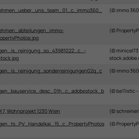
ehmen_ueber_uns_team_01_c_immo360_
(© immo 360
ehmen_abteilungen_immo-
(© Property
opertyPhotos.jpg
gen_is_reinigung_so_43981022_c_-
(© minicel73
tock.jpg
stock.adobe
gen_is_reinigung_sonderreinigungen02q_c
(© immo 360
gen_bauservice_desc_01h_c_adobestock_b
(© ba11istic
7, Wohnprojekt 1230 Wien
(© schreinerk
gen_ts_PV_Handelkai_15_c_PropertyPhotos
(© Property