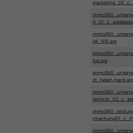
marketing_03_c_
immo360_untern
it_01_c_adobesto
immo360_untern
idl_916.jpg
immo360_unterne
tos.jpg
immo360_untern
zt_helen-hard-arc
immo360_untern
technik_02_c_ado
immo360_leistun
rmachung01_c_Pr
immo360_unterne