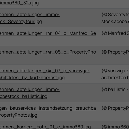
immo360_32a.jpg
ehmen_abteilungen_immo-
(© Seventyfo
ck_Seventyfour.jpg
stock.adobe
ehmen_abteilungen_r4r_04_c_Manfred_Se
(© Manfred S
hmen_abteilungen_r4r_05_c_PropertyPho
(© Property
ehmen_abteilungen_r4r_07_c_von-wga-
(© von wga z
hitekten_by_kurt-hoerbst.jpg
architekten 
ehmen_abteilungen_immo-
(© ba11istic
bestock_ba11istic.jpg
gen_bauservices_instandsetzung_brauchba
(© Property
opertyPhotos.jpg
hmen_karriere_both_01_c_immo360.jpg
(© immo 360