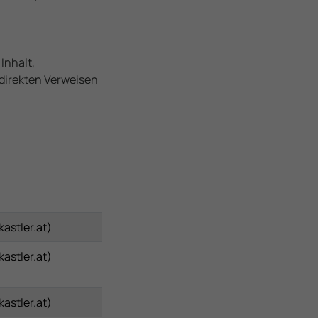
Inhalt,
indirekten Verweisen
astler.at)
astler.at)
astler.at)