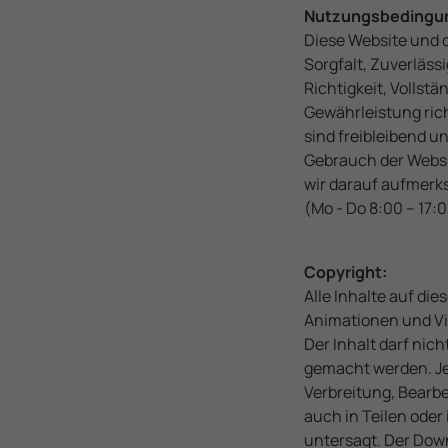
Nutzungsbedingun
Diese Website und 
Sorgfalt, Zuverläss
Richtigkeit, Vollstä
Gewährleistung ric
sind freibleibend 
Gebrauch der Websi
wir darauf aufmerk
(Mo - Do 8:00 – 17:
Copyright:
Alle Inhalte auf die
Animationen und Vi
Der Inhalt darf nic
gemacht werden. Je
Verbreitung, Bearbe
auch in Teilen oder
untersagt. Der Dow