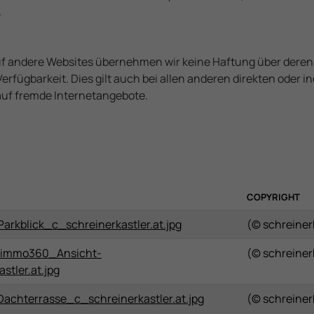
Daten mit anderen Third-Party-Cookies verknüpft werden.
.
uf andere Websites übernehmen wir keine Haftung über deren 
Verfügbarkeit. Dies gilt auch bei allen anderen direkten oder 
auf fremde Internetangebote.
COPYRIGHT
kblick_c_schreinerkastler.at.jpg
(© schreinerk
mmo360_Ansicht-
(© schreinerk
stler.at.jpg
hterrasse_c_schreinerkastler.at.jpg
(© schreinerk