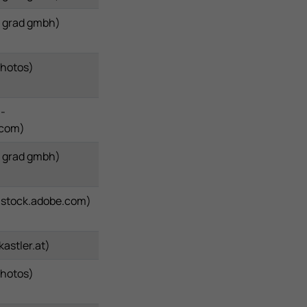
 grad gmbh)
Photos)
 -
.com)
 grad gmbh)
 - stock.adobe.com)
astler.at)
Photos)