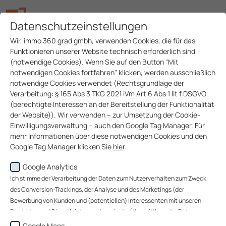
Datenschutzeinstellungen
Wir, immo 360 grad gmbh, verwenden Cookies, die für das
Funktionieren unserer Website technisch erforderlich sind
(notwendige Cookies). Wenn Sie auf den Button "Mit
notwendigen Cookies fortfahren" klicken, werden ausschließlich
notwendige Cookies verwendet (Rechtsgrundlage der
Kom­muni­ka­ti­on,
Verarbeitung: § 165 Abs 3 TKG 2021 iVm Art 6 Abs 1 lit f DSGVO
(berechtigte Interessen an der Bereitstellung der Funktionalität
die Immobilien
der Website)). Wir verwenden – zur Umsetzung der Cookie-
Einwilligungsverwaltung – auch den Google Tag Manager. Für
sichtbar macht
mehr Informationen über diese notwendigen Cookies und den
Google Tag Manager klicken Sie
hier
.
immo - Marketing und PR
Google Analytics
Wenn Sie auf den Button "Alle akzeptieren" klicken, werden
Daten zu Ihrem Nutzerverhalten zum Zweck des Conversion-
Ich stimme der Verarbeitung der Daten zum Nutzerverhalten zum Zweck
Die Marketing- und PR-Aktivitäten des ÖSW Konzerns
Trackings (über welche Website gelangen unsere Website-
des Conversion-Trackings, der Analyse und des Marketings (der
werden von der
immo - Marketing und PR-Abteilung
Besucher zu uns?), der Analyse unserer Website-Besucher und
Bewerbung von Kunden und (potentiellen) Interessenten mit unseren
des Website-Nutzungsverhaltens sowie des Marketings
umgesetzt.
Produkten und Dienstleistungen) sowie der Übermittlung der Daten an
(Bewerbung von Kunden und (potentiellen) Interessenten mit
Google Ireland Limited, an Google LLC (USA) sowie an immo 360 grad
Google Maps